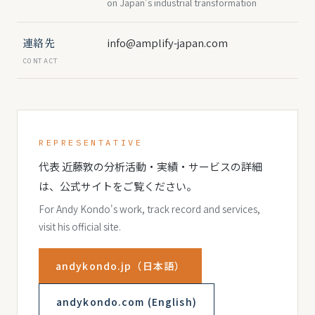
on Japan's industrial transformation
連絡先
info@amplify-japan.com
CONTACT
REPRESENTATIVE
代表 近藤敦の分析活動・実績・サービスの詳細
は、公式サイトをご覧ください。
For Andy Kondo's work, track record and services,
visit his official site.
andykondo.jp（日本語）
andykondo.com (English)