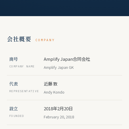
会社概要
COMPANY
商号
Amplify Japan合同会社
COMPANY NAME
Amplify Japan GK
代表
近藤 敦
REPRESENTATIVE
Andy Kondo
設立
2018年2月20日
FOUNDED
February 20, 2018